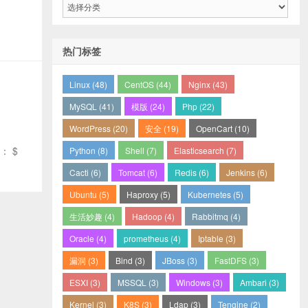
类
目
录
热门标签
Linux (48)
CentOS (44)
Nginx (43)
MySQL (41)
模版 (24)
Php (22)
WordPress (20)
安全 (19)
OpenCart (10)
： $
Python (8)
Shell (7)
Elasticsearch (7)
Cacti (6)
Tomcat (6)
Redis (6)
Jenkins (6)
Ubuntu (5)
Haproxy (5)
Kubernetes (5)
生活妙趣 (4)
Hadoop (4)
Rabbitmq (4)
Oracle (4)
prometheus (4)
Iptable (3)
漏洞 (3)
Bind (3)
JBoss (3)
FastDFS (3)
ESXI (3)
MSSQL (3)
Windows (3)
Ambari (3)
Kernel (3)
K8S (3)
Ldap (3)
Tengine (2)