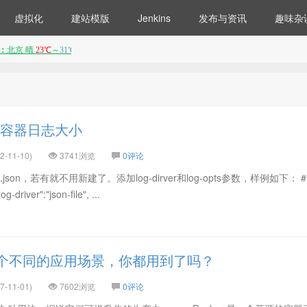
虚拟化
建站模版
Jenkins
发布与资讯
趣味杂
限制容器日志大小
-11-10)
3741浏览
0评论
mon.json，若有就不用新建了。添加log-dirver和log-opts参数，样例如下： # 
-driver":"json-file", ...
 这九个不同的应用场景，你都用到了吗？
-11-01)
7602浏览
0评论