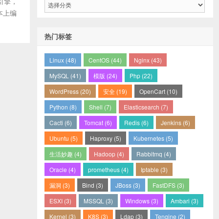
引擎，
类
本上编
目
录
热门标签
Linux (48)
CentOS (44)
Nginx (43)
MySQL (41)
模版 (24)
Php (22)
WordPress (20)
安全 (19)
OpenCart (10)
Python (8)
Shell (7)
Elasticsearch (7)
Cacti (6)
Tomcat (6)
Redis (6)
Jenkins (6)
Ubuntu (5)
Haproxy (5)
Kubernetes (5)
生活妙趣 (4)
Hadoop (4)
Rabbitmq (4)
Oracle (4)
prometheus (4)
Iptable (3)
漏洞 (3)
Bind (3)
JBoss (3)
FastDFS (3)
ESXI (3)
MSSQL (3)
Windows (3)
Ambari (3)
Kernel (3)
K8S (3)
Ldap (3)
Tengine (2)