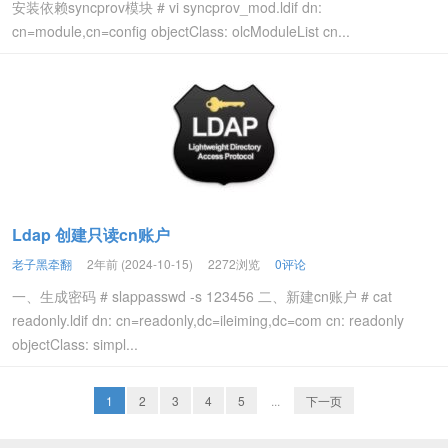
安装依赖syncprov模块 # vi syncprov_mod.ldif dn:
cn=module,cn=config objectClass: olcModuleList cn...
Ldap 创建只读cn账户
老子黑牵翻
2年前 (2024-10-15)
2272浏览
0评论
一、生成密码 # slappasswd -s 123456 二、新建cn账户 # cat
readonly.ldif dn: cn=readonly,dc=ileiming,dc=com cn: readonly
objectClass: simpl...
1
2
3
4
5
...
下一页