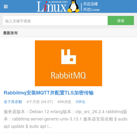
LINUX服务器运维架构技术分享
最新发布
Rabbitmq安装MQTT并配置TLS加密传输
老子黑牵翻
4个月前 (04-07)
406浏览
0评论
服务器版本：Debian 12 erlang版本：otp_src_26.2.4 rabbitmq版
本：rabbitmq-server-generic-unix-3.13.1 服务器安装依赖 $ sudo
apt update $ sudo apt i...