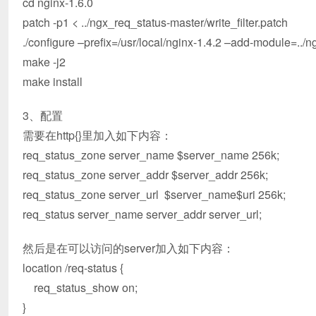
cd nginx-1.6.0
patch -p1 < ../ngx_req_status-master/write_filter.patch
./configure –prefix=/usr/local/nginx-1.4.2 –add-module=../
make -j2
make install
3、配置
需要在http{}里加入如下内容：
req_status_zone server_name $server_name 256k;
req_status_zone server_addr $server_addr 256k;
req_status_zone server_url $server_name$uri 256k;
req_status server_name server_addr server_url;
然后是在可以访问的server加入如下内容：
location /req-status {
req_status_show on;
}