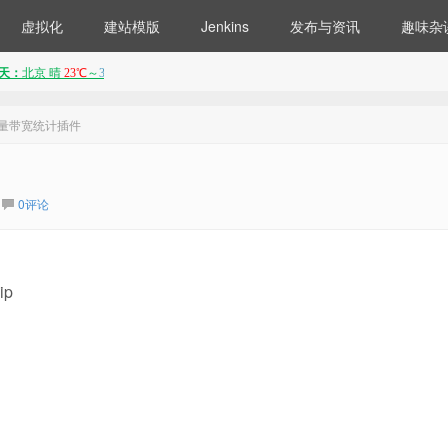
虚拟化
建站模版
Jenkins
发布与资讯
趣味杂
x流量带宽统计插件
0评论
ip