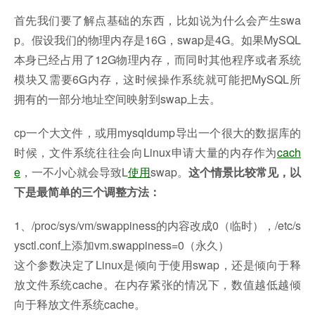
首先我们要了解点基础的东西，比如说为什么会产生swa
p。假设我们的物理内存是16G，swap是4G。如果MySQL
本身已经占用了12G物理内存，而同时其他程序或者系统
模块又需要6G内存，这时候操作系统就可能把MySQL所
拥有的一部分地址空间映射到swap上去。
cp一个大文件，或用mysqldump导出一个很大的数据库的
时候，文件系统往往会向Linux申请大量的内存作为
cach
e
，一不小心就会导致L
使用
swap。
这个情景比较常见，以
下是最简单的三个调整方法：
1、/proc/sys/vm/swappiness的内容改成0（临时），/etc/s
ysctl.conf上添加vm.swappiness=0（永久）
这个参数决定了Linux是倾向于使用swap，还是倾向于释
放文件系统cache。在内存紧张的情况下，数值越低越倾
向于释放文件系统cache。