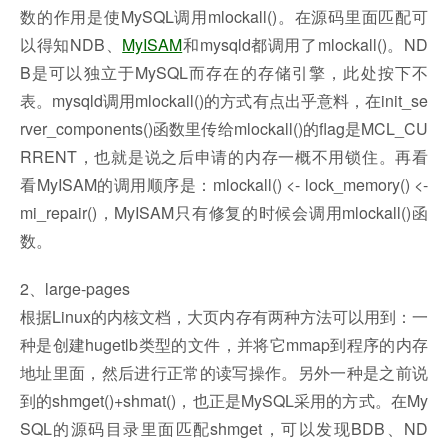
数的作用是使MySQL调用mlockall()。在源码里面匹配可
以得知NDB、
MyISAM
和mysqld都调用了mlockall()。ND
B是可以独立于MySQL而存在的存储引擎，此处按下不
表。mysqld调用mlockall()的方式有点出乎意料，在init_se
rver_components()函数里传给mlockall()的flag是MCL_CU
RRENT，也就是说之后申请的内存一概不用锁住。再看
看MyISAM的调用顺序是：mlockall() <- lock_memory() <-
mi_repair()，MyISAM只有修复的时候会调用mlockall()函
数。
2、large-pages
根据Linux的内核文档，大页内存有两种方法可以用到：一
种是创建hugetlb类型的文件，并将它mmap到程序的内存
地址里面，然后进行正常的读写操作。另外一种是之前说
到的shmget()+shmat()，也正是MySQL采用的方式。在My
SQL的源码目录里面匹配shmget，可以发现BDB、ND