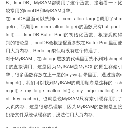
B、InnoDB、MyISAM都调用了这个函数。接着看一下比
较常用的InnoDB和MyISAM引擎。
在InnoDB里面可以找到os_mem_alloc_large()调用了shm
get()，而调用os_mem_alloc_large()的函数只有buf_pool_
init()——InnoDB Buffer Pool的初始化函数。根据观察得
到的结论是，InnoDB会根据配置参数在Buffer Pool里面使
用大页内存，Redo log貌似就没有这个待遇了。
对于MyISAM，在storage层级的代码里面找不到对shmget
()的直接调用。这是因为MyISAM是MySQL的原生存储引
擎，很多函数存放在上一层的mysys目录里面。通过搜索s
hmget()，我们可以找到MyISAM的调用顺序是这样的：sh
mget() <- my_large_malloc_int() <- my_large_malloc() <- i
nit_key_cache()。也就是说MyISAM只有索引缓存用到了
大页内存，这是很容易理解，因为MyISAM的数据是直接
扔给文件系统做缓存的，没法使用大页内存。