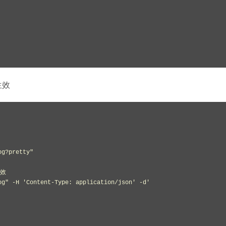
生效
g?pretty"

效

g" -H 'Content-Type: application/json' -d'
