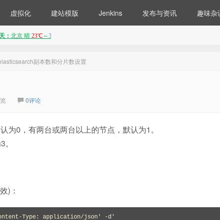
虚拟化
建站模版
Jenkins
发布与资讯
趣味杂
elasticsearch副本数和分片数设置
浏览
0评论
机器，默认为0，有两台或两台以上的节点，默认为1。
为3。
有效)：
ntent-Type: application/json' -d'
