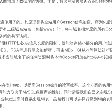
，从而增加了数据库的负担。于是，解决网站跨服务器的Session
了的。其原理是将全站用户Session信息加密、序列化后以
有二级域名站点（包括www）时，将与域名相对应的所有Cook
多服务间的共享访问。
HTTP协议头信息长度的限制，仅能够存储小部分的用户信
用DES、RSA等进行明文加解密，再由MD5、SHA-1等算法进行
前域名下的任何资源时将本地Cookie附加在http头中传递
Heap。以提高Session操作的读写效率。这个方案的实用
写能力取决于MySQL数据库的性能，同时需要我们自己来实现Sess
录，当并发过高时容易出现锁表，虽然我们可以选择行级别锁的表
嫌。