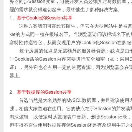
务器同步Session变量，迫使开发人员必须实时写数据库
题的需求就变得迫切起来，最终催生了多种解决方案。
1、
基于Cookie的Session共享
这种方案我们可能比较陌生，但它在大型网站中是被普遍使用
kie的方式同一植在根域名下。当浏览器访问该根域名下的所
容特性传递给它，从而实现用户的Cookie化Session在
这个房展的优点是无需额外的服务器资源；缺点是由于受
时Cookie话的Session内容需要进行安全加密（如：采
证），另外它也会占用一定的带宽资源，因为浏览器会在请求当
器上。
2、
基于数据库的Session共享
首选当然是大名鼎鼎的MySQL数据库，并且建议使用内存表
强，相信大家普遍在使用。它的缺点在于Session的并发读
淘汰逻辑，以便定时从数据表中更新、删除Session记
但不得不否认使用数据库存储Session还是有杀鸡用牛刀之