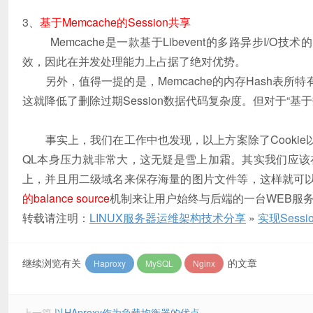
3、
基于Memcache的Session共享
Memcache是一款基于Libevent的多路异步I/O技
效，因此在并发处理能力上占据了绝对优势。
另外，值得一提的是，Memcache的内存Hash表所特有的
这就降低了删除过期Session数据代码复杂度。但对于“
事实上，我们在工作中也发现，以上方案除了Cookie
QL本身压力就非常大，这无疑是雪上加霜。其实我们应该
上，并且用二级域名来保存海量的图片文件等，这样就可
的balance source
机制来让用户始终与后端的一台WEB服务
转载请注明：
LINUX服务器运维架构技术分享
»
实现Sess
继续浏览有关
的文章
Haproxy
MySQL
Nginx
上一篇
以HAproxy作为负载均衡器的优点