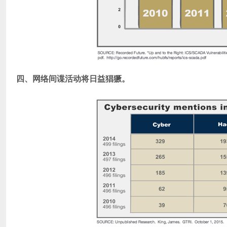
四、网络间谍活动将日益猖獗。